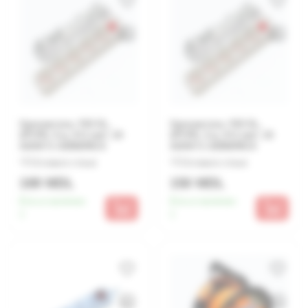
Удлинитель Y03 3L,
Удлинитель Y03 3L,
2P+PE, 5 м, 3×1 мм², 10
2P+PE, 3 м, 3×1 мм², 10
A/250 V, GENERICA
A/250 V, GENERICA
Оставьте отзыв
Оставьте отзыв
169 MDL
150 MDL
Есть в наличии:
Есть в наличии:
1
1