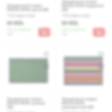
Придверный коврик
Придверный коврик
MX1015 40*60 бордовый
MX1015 40*60 серый (50)
(50)
Оставьте отзыв
Оставьте отзыв
60 MDL
60 MDL
Есть в наличии:
Есть в наличии:
500
500
Придверный коврик
Придверный коврик
MX1014 60*90 зелёный
MX1014 60*90
(30)
разноцветный (30)