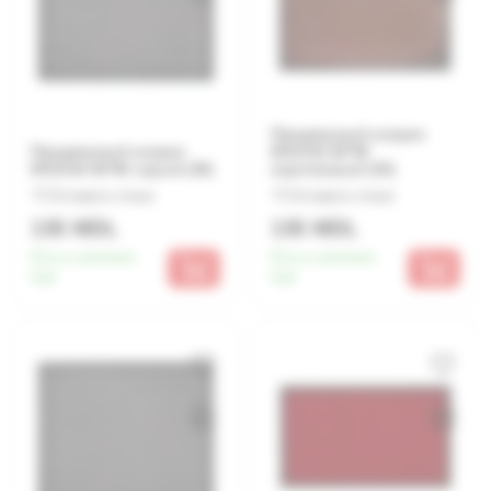
Придверный коврик
Придверный коврик
MX1016 60*90
MX1016 60*90 серый (30)
коричневый (30)
Оставьте отзыв
Оставьте отзыв
135 MDL
135 MDL
Есть в наличии:
Есть в наличии:
510
510