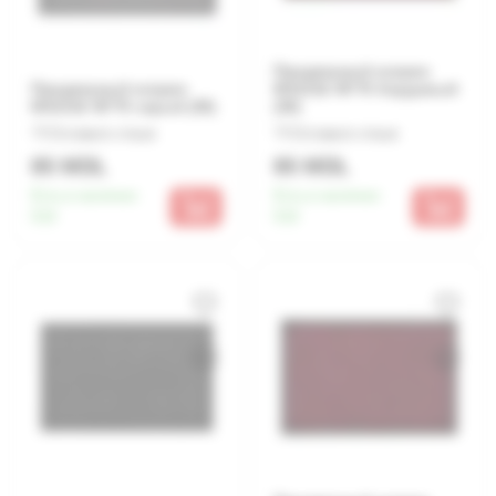
Придверный коврик
Придверный коврик
MX1016 45*75 бордовый
MX1016 45*75 серый (30)
(30)
Оставьте отзыв
Оставьте отзыв
85 MDL
85 MDL
Есть в наличии:
Есть в наличии:
510
510