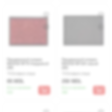
Придверный коврик
Придверный коврик
MX1018 45*75 бордовый
MX1016 80*120 серый
(30)
(20)
Оставьте отзыв
Оставьте отзыв
85 MDL
250 MDL
Есть в наличии:
Есть в наличии:
510
300