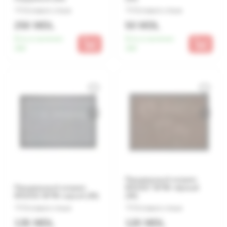
Оставьте отзыв
Оставьте отзыв
250 MDL
50 MDL
Есть в наличии:
Есть в наличии:
300
300
Придверный коврик
Придверный коврик
MX1027 50*80 чёрный
MX1031 60*90 серый (30)
(30)
Оставьте отзыв
Оставьте отзыв
135 MDL
120 MDL