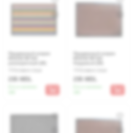
Придверный коврик
Придверный коврик
MX1016 80*120
MX1016 80*120
разноцветный (20)
бордовый (20)
Оставьте отзыв
Оставьте отзыв
235 MDL
235 MDL
Есть в наличии:
Есть в наличии:
300
300