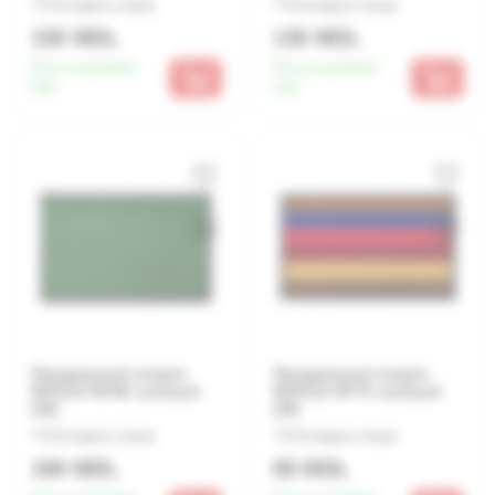
Оставьте отзыв
Оставьте отзыв
150 MDL
135 MDL
Есть в наличии:
Есть в наличии:
510
510
Придверный коврик
Придверный коврик
MX1014 50*80 зелёный
MX1013 45*75 зелёный
(30)
(30)
Оставьте отзыв
Оставьте отзыв
160 MDL
85 MDL