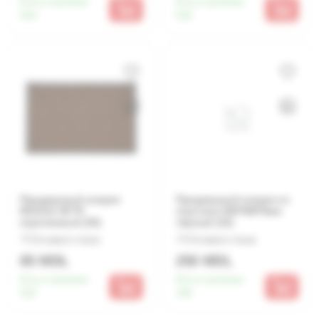
Есть в наличии:
Есть в наличии:
510
510
Придверный коврик
Придверный коврик из
MX1013 45*75
пластика 500*800*6мм
коричневый (30)
чёрный (10)
Оставьте отзыв
Оставьте отзыв
85 MDL
250 MDL
Есть в наличии:
Есть в наличии:
510
100