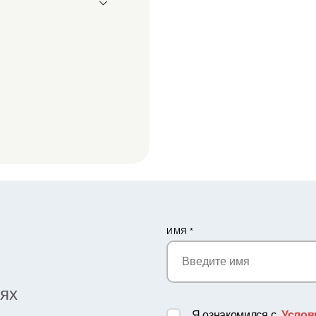
ИМЯ
*
иях
Я ознакомился с
Услов