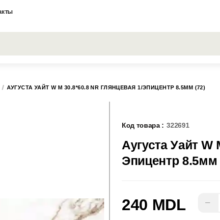
акты
Все результаты поиска [0 товаров]
АУГУСТА УАЙТ W M 30.8*60.8 NR ГЛЯНЦЕВАЯ 1/ЭПИЦЕНТР 8.5ММ (72)
Код товара :
322691
Аугуста Уайт W 
Эпицентр 8.5мм 
240 MDL
−