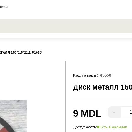
акты
Все результаты поиска [0 товаров]
ТАЛЛ 150*2.5*22.2 P107J
Код товара :
45558
Диск металл 150
9 MDL
−
Доступность:
Есть в наличии