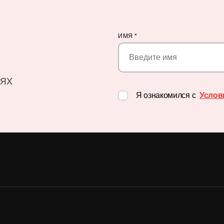
ИМЯ
*
иях
Я ознакомился с
Услов