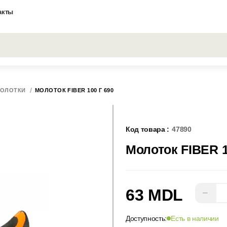
акты
Все результаты поиска [0 товаров]
ОЛОТКИ
МОЛОТОК FIBER 100 Г 690
Код товара :
47890
Молоток FIBER 1
63 MDL
−
Доступность:
Есть в наличии