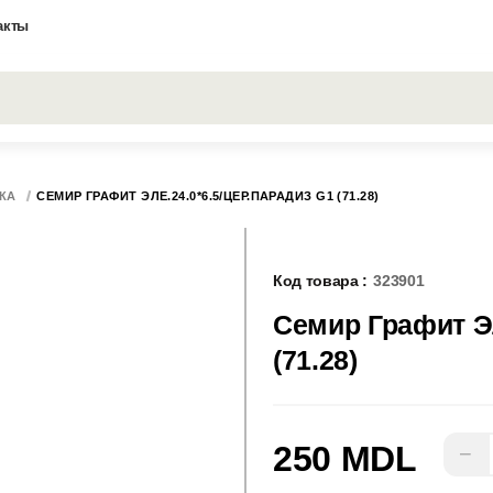
акты
Все результаты поиска [0 товаров]
КА
СЕМИР ГРАФИТ ЭЛЕ.24.0*6.5/ЦЕР.ПАРАДИЗ G1 (71.28)
Код товара :
323901
Семир Графит Эл
(71.28)
250 MDL
−