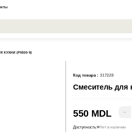
акты
Все результаты поиска [0 товаров]
 КУХНИ (P5930-9)
Код товара :
317228
Смеситель для к
550 MDL
−
Доступность:
Нет в наличии