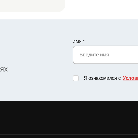
ИМЯ
*
иях
Я ознакомился с
Услов