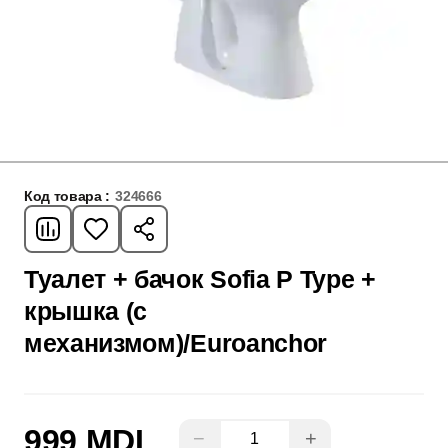
Код товара :
324666
Туалет + бачок Sofia P Type +
крышка (с
механизмом)/Euroanchor
999 MDL
−
+