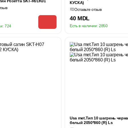
ин Розетта SKT-R01K01
КУСКA)
тзыв
Оставьте отзыв
40 MDL
Есть в наличии:
2850
и:
724
Usa met.Тип 10 шагрень черная
белый 2050*860 (R) Ls