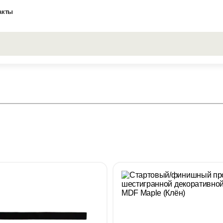
акты
Все результаты поиска [0 товаров]