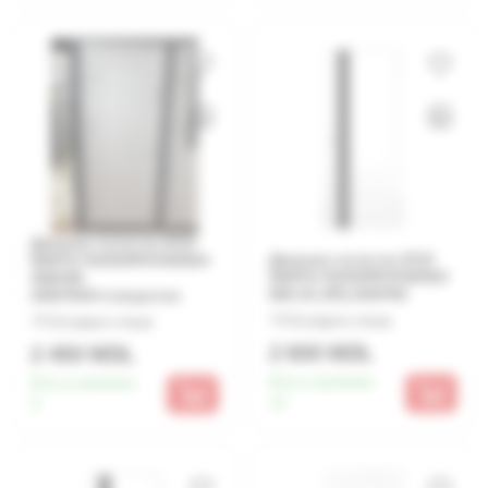
Дверное полотно ECO
Дверное полотно ECO
WHITE ПОЛИПРОПИЛЕН
WHITE ПОЛИПРОПИЛЕН
SN0300
MIX-01.2Р§ 2000*80
2000*600+отверстие
Оставьте отзыв
Оставьте отзыв
2 600 MDL
2 450 MDL
Есть в наличии:
Есть в наличии:
12
3