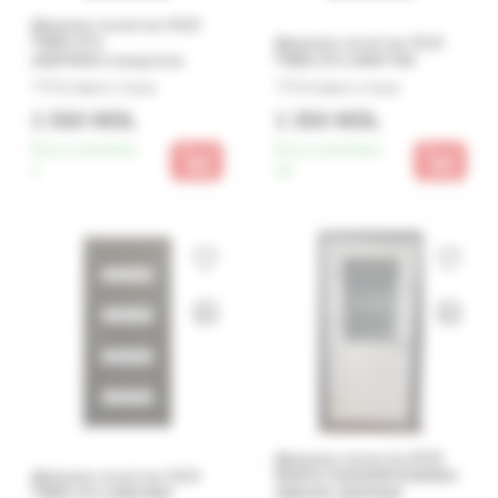
Дверное полотно OLD
TREE ST2
Дверное полотно OLD
2000*800+отверстие
TREE ST2 2000*700
Оставьте отзыв
Оставьте отзыв
1 550 MDL
1 350 MDL
Есть в наличии:
Есть в наличии:
1
16
Дверное полотно ECO
Дверное полотно OLD
WHITE ПОЛИПРОПИЛЕН
TREE ST2 2000*600
SN03O3 2000*800