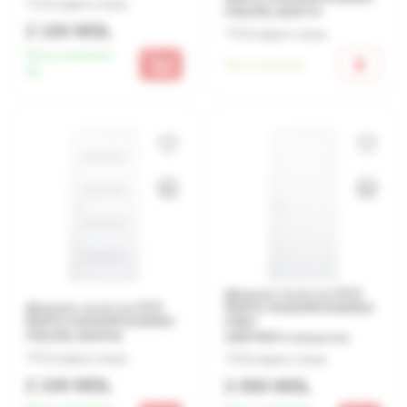
Оставьте отзыв
FM15Р§ 2000*70
2 100 MDL
Оставьте отзыв
Есть в наличии:
Нет в наличии
26
Дверное полотно ECO
Дверное полотно ECO
WHITE ПОЛИПРОПИЛЕН
WHITE ПОЛИПРОПИЛЕН
FM07
FM15Р§ 2000*60
2000*900+отверстие
Оставьте отзыв
Оставьте отзыв
2 100 MDL
2 050 MDL