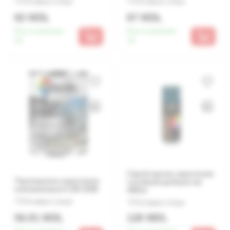
Оставьте отзыв
Оставьте отзыв
82 MDL
87 MDL
Есть в наличии:
Есть в наличии:
23
15
Спрей-краска акриловая
Термокраска акриловая
голубая/серебристая
алюминиевая 0.25l 3208
400ml
Оставьте отзыв
Оставьте отзыв
56.91 MDL
128 MDL