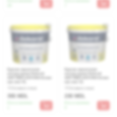
Есть в наличии:
Есть в наличии:
29
7
Краска акриловая
Краска акриловая
интерьерная Dekoral
интерьерная Dekoral
ANTYREFLESYJNA белая
ANTYREFLESYJNA белая
как снег 5L
как снег 3L
Оставьте отзыв
Оставьте отзыв
355 MDL
230 MDL
Есть в наличии:
Есть в наличии:
1
9