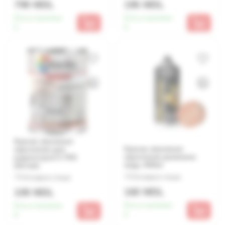
799 MDL
195 MDL
Есть в наличии:
Есть в наличии:
5
6
Краска эмалевая
Краска эмалевая
акриловая для
акриловая ржавчина
радиаторов 0.7KG
медь 400ml
(белая)
Оставьте отзыв
Оставьте отзыв
160 MDL
109 MDL
Есть в наличии:
Есть в наличии:
6
8