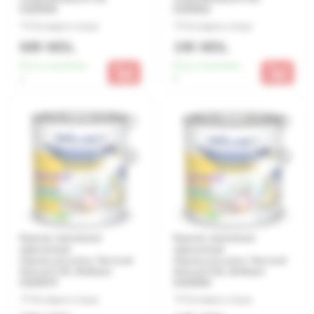
0100646
0100622
Оставьте отзыв
Оставьте отзыв
689 MDL
195 MDL
Есть в наличии:
Есть в наличии:
1
5
Краска эмалевая
Краска эмалевая
акриловая
акриловая
AquaLuxLucios Чистый
AquaLuxLucios Чистый
белый 2.5L Brilliant
белый 0.6L Brilliant
0100670
0100656
Оставьте отзыв
Оставьте отзыв