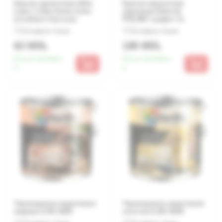
Краска акриловая Ultra
Краска акриловая
Latex 1.3kg Gama Color
наружная Dekoral
(стойкая к мытью)
POLINIT графит 1L
Оставьте отзыв
Оставьте отзыв
62 MDL
189 MDL
Есть в наличии:
Есть в наличии:
4
4
Термокраска акриловая
Термокраска акриловая
медная 0.25l 3208
золотая 0.25l 3208