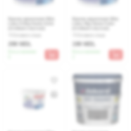
Краска акриловая Ultra
Краска акриловая Ultra
Latex 6.3kg Gama Color
Latex 4kg Gama Color
(стойкая к мытью)
(стойкая к мытью)
Оставьте отзыв
Оставьте отзыв
299 MDL
199 MDL
Есть в наличии:
Есть в наличии:
5
2