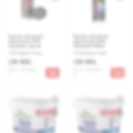
Краска эмалевая
Краска эмалевая
акриловая 7016
акриловая 1019
антрацит серый
бежевый 400ml
Оставьте отзыв
Оставьте отзыв
130 MDL
128 MDL
Есть в наличии:
Есть в наличии:
5
4