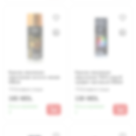
Краска эмалевая
Краска эмалевая
акриловая золото новая
акриловая 7024 серый
400ml
графит матовый 400ml
Оставьте отзыв
Оставьте отзыв
165 MDL
130 MDL
Есть в наличии:
Есть в наличии:
3
1