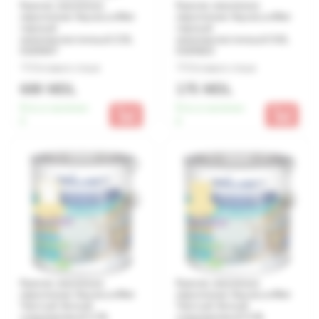
Краска эмалевая
Краска эмалевая
акриловая AquaLuxMat
акриловая AquaLuxMat
черный
черный
минималистичный 2.5L
минималистичный 0.6L
0100647
0100623
Оставьте отзыв
Оставьте отзыв
689 MDL
175 MDL
Есть в наличии:
Есть в наличии:
5
6
Краска эмалевая
Краска эмалевая
акриловая AquaLuxMat
акриловая AquaLuxMat
Чистый белый
Чистый белый
современный 2.5L
современный 0.6L