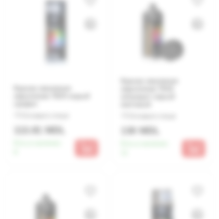
Краска эмалевая
Краска эмалевая
акриловая 7016
акриловая 7024 серый
антрацит серый
графит
матовый
Оставьте отзыв
Оставьте отзыв
113.81 MDL
130 MDL
Есть в наличии:
Есть в наличии:
8
11