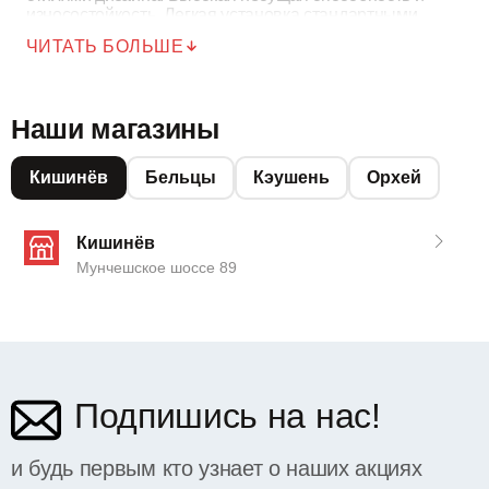
износостойкость. Легкая установка стандартными
винтами. Имеется в наличии для быстрой доставки в
ЧИТАТЬ БОЛЬШЕ
Молдове.
Наши магазины
Кишинёв
Бельцы
Кэушень
Орхей
Кишинёв
Мунчешское шоссе 89
Подпишись на нас!
и будь первым кто узнает о наших акциях