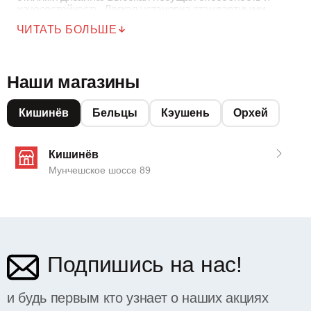
износостойкость. Легкая установка стандартными
винтами. Имеется в наличии для быстрой доставки в
ЧИТАТЬ БОЛЬШЕ
Молдове.
Наши магазины
Кишинёв
Бельцы
Кэушень
Орхей
Кишинёв
Мунчешское шоссе 89
Подпишись на нас!
и будь первым кто узнает о наших акциях