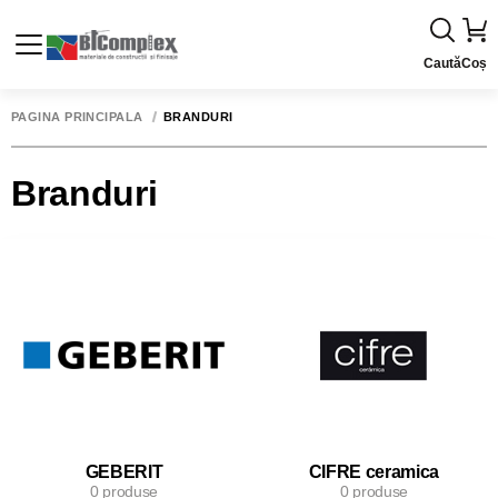
Caută
Coș
PAGINA PRINCIPALĂ
BRANDURI
Branduri
GEBERIT
CIFRE ceramica
0 produse
0 produse