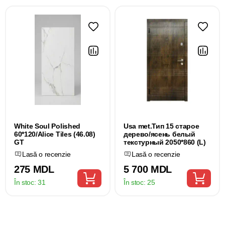
White Soul Polished
Usa met.Тип 15 старое
60*120/Alice Tiles (46.08)
дерево/ясень белый
GT
текстурный 2050*860 (L)
Lasă o recenzie
Lasă o recenzie
275 MDL
5 700 MDL
În stoc:
31
În stoc:
25