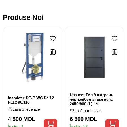
Produse Noi
Usa met.Тип 9 шагрень
Instalatie DF-B WC Del12
черная/белая шагрень
H112 90/110
2050*960 (L) Ls
Lasă o recenzie
Lasă o recenzie
4 500 MDL
6 500 MDL
În stoc:
1
În stoc:
12