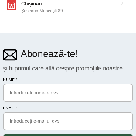
Chișinău
Șoseaua Muncești 89
Abonează-te!
și fii primul care află despre promoțiile noastre.
NUME
*
EMAIL
*