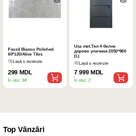
Usa met.Тип 4 белое
Fossil Bianco Polished
дерево уличная 2050*960
60*120/Alice Tiles
(L)
Lasă o recenzie
Lasă o recenzie
299 MDL
7 999 MDL
În stoc:
88
În stoc:
2
Top Vânzări