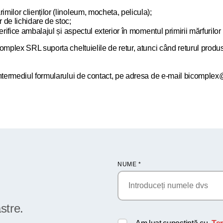
imilor clienților (linoleum, mocheta, pelicula);
r de lichidare de stoc;
 verifice ambalajul și aspectul exterior în momentul primirii mărfuril
Complex SRL suporta cheltuielile de retur, atunci când returul produs
n intermediul formularului de contact, pe adresa de e-mail bicomple
NUME
*
stre.