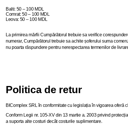
Balti: 50 – 100 MDL
Comrat: 50 – 100 MDL
Leova: 50 – 100 MDL
La primirea mărfii Cumpărătorul trebuie sa verifice corespunder
numerar, Cumpărătorul trebuie sa achite șoferului suma comenzii 
nu poarta răspundere pentru nerespectarea termenilor de livrare î
Politica de retur
BIComplex SRL în conformitate cu legislația în vigoarea oferă cl
Conform Legii nr. 105-XV din 13 martie a. 2003 privind protecția c
a suporta alte costuri decât costurile suplimentare.