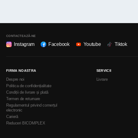
CONTACTEAZĂ-NE
Instagram
Facebook
Youtube
Tiktok
FIRMA NOASTRA
SERVICII
Despre noi
Livrare
Politica de confidențialitate
Condiții de livrare și plată
Termen de returnare
Regulamentul privind comerțul
electronic
Carieră
Reduceri BICOMPLEX