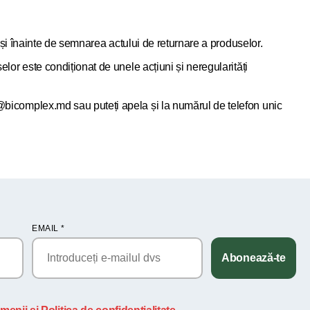
or și înainte de semnarea actului de returnare a produselor.
elor este condiționat de unele acțiuni și neregularități
x@bicomplex.md sau puteți apela și la numărul de telefon unic
EMAIL
*
Abonează-te