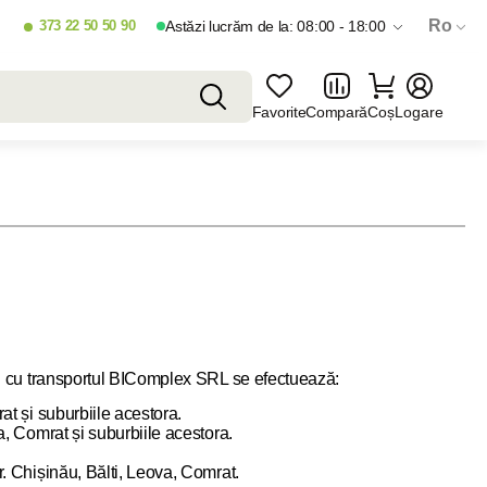
Ro
373 22 50 50 90
Astăzi lucrăm de la: 08:00 - 18:00
Favorite
Compară
Coș
Logare
fii cu transportul BIComplex SRL se efectuează:
at și suburbiile acestora.
a, Comrat și suburbiile acestora.
r. Chișinău, Bălti, Leova, Comrat.