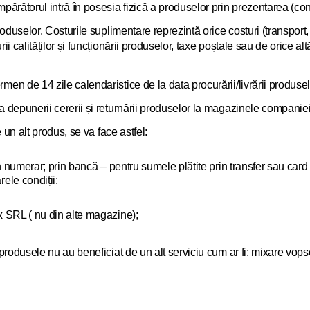
ărătorul intră în posesia fizică a produselor prin prezentarea (con
duselor. Costurile suplimentare reprezintă orice costuri (transport, 
i calităților și funcționării produselor, taxe poștale sau de orice 
n de 14 zile calendaristice de la data procurării/livrării produsel
 depunerii cererii și returnării produselor la magazinele companiei
 un alt produs, se va face astfel:
n numerar; prin bancă – pentru sumele plătite prin transfer sau card
ele condiții:
x SRL ( nu din alte magazine);
produsele nu au beneficiat de un alt serviciu cum ar fi: mixare vop