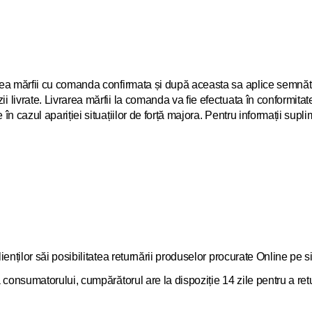
ea mărfii cu comanda confirmata și după aceasta sa aplice semnătura
livrate. Livrarea mărfii la comanda va fie efectuata în conformitate
n cazul apariției situațiilor de forță majora. Pentru informații supl
ienților săi posibilitatea returnării produselor procurate Online pe
onsumatorului, cumpărătorul are la dispoziție 14 zile pentru a return