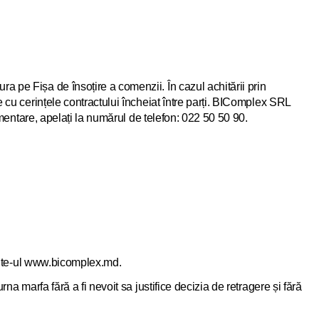
 pe Fișa de însoțire a comenzii. În cazul achitării prin
 cu cerințele contractului încheiat între parți. BIComplex SRL
imentare, apelați la numărul de telefon: 022 50 50 90.
 site-ul www.bicomplex.md.
a marfa fără a fi nevoit sa justifice decizia de retragere și fără