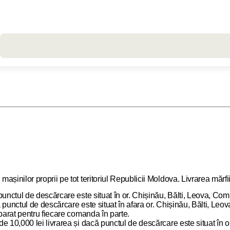
Toate rezultatele căutării [0 de produse]
așinilor proprii pe tot teritoriul Republicii Moldova. Livrarea măr
unctul de descărcare este situat în or. Chișinău, Bălti, Leova, Comr
punctul de descărcare este situat în afara or. Chișinău, Bălti, Leov
eparat pentru fiecare comanda în parte.
e 10,000 lei livrarea și dacă punctul de descărcare este situat în o