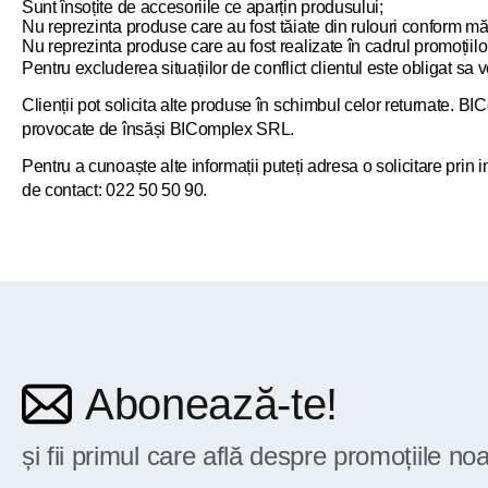
Sunt însoțite de accesoriile ce aparțin produsului;
Nu reprezinta produse care au fost tăiate din rulouri conform măr
Nu reprezinta produse care au fost realizate în cadrul promoțiilo
Pentru excluderea situațiilor de conflict clientul este obligat sa
Clienții pot solicita alte produse în schimbul celor returnate. BI
provocate de însăși BIComplex SRL.
Pentru a cunoaște alte informații puteți adresa o solicitare pri
de contact: 022 50 50 90.
Abonează-te!
și fii primul care află despre promoțiile noa