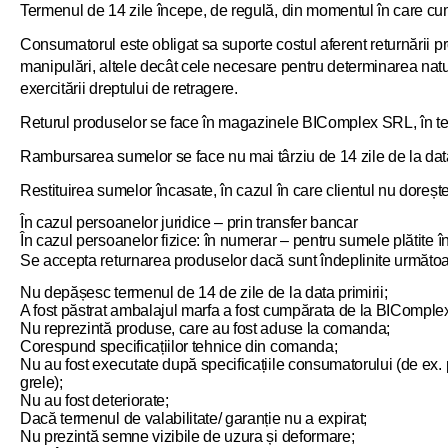
Termenul de 14 zile începe, de regulă, din momentul în care cump
Consumatorul este obligat sa suporte costul aferent returnării pro
manipulări, altele decât cele necesare pentru determinarea naturi
exercitării dreptului de retragere.
Returul produselor se face în magazinele BIComplex SRL, în terme
Rambursarea sumelor se face nu mai târziu de 14 zile de la data
Restituirea sumelor încasate, în cazul în care clientul nu dorește
În cazul persoanelor juridice – prin transfer bancar
În cazul persoanelor fizice: în numerar – pentru sumele plătite î
Se accepta returnarea produselor dacă sunt îndeplinite următoar
Nu depășesc termenul de 14 de zile de la data primirii;
A fost păstrat ambalajul marfa a fost cumpărata de la BIComple
Nu reprezintă produse, care au fost aduse la comanda;
Corespund specificațiilor tehnice din comanda;
Nu au fost executate după specificațiile consumatorului (de ex. 
grele);
Nu au fost deteriorate;
Dacă termenul de valabilitate/ garanție nu a expirat;
Nu prezintă semne vizibile de uzura și deformare;