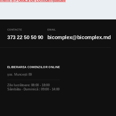
menii și Politica de confidențialitate
CONTACTE
EMAIL
373 22 50 50 90
bicomplex@bicomplex.md
ELIBERAREA COMENZILOR ONLINE
șos. Muncești 89
Zile lucrătoare: 08:00 - 18:00
Sâmbăta - Duminică : 09:00 - 14:00