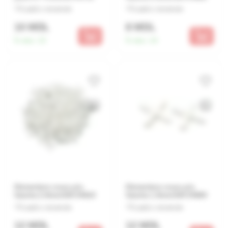
Lasă o recenzie
Lasă o recenzie
10 MDL
8 MDL
În stoc:
22
În stoc:
24
Distantiere cruce p/u
Distantiere cruce p/u
faianta 2.0mm/100 04610
faianta 1.5mm/100 04600
Lasă o recenzie
Lasă o recenzie
12 MDL
12 MDL