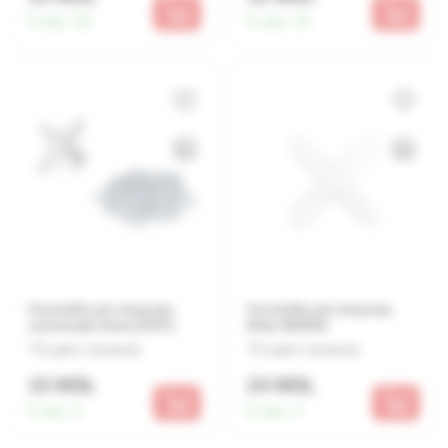
În stoc:
56
În stoc:
23
Cruciulite p/u teracota
Cruciulite p/u teracota
universale 3mm (3727)
8mm 932016
Lasă o recenzie
Lasă o recenzie
15 MDL
24 MDL
În stoc:
5
În stoc:
2