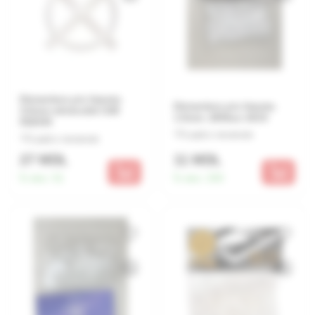
Distantiere p/u faianta
Distantiere p/u faianta
3.0mm refolosibil /100
1.5mm -200buc k015
932034
Lasă o recenzie
Lasă o recenzie
27 MDL
11 MDL
În stoc:
91
În stoc:
200