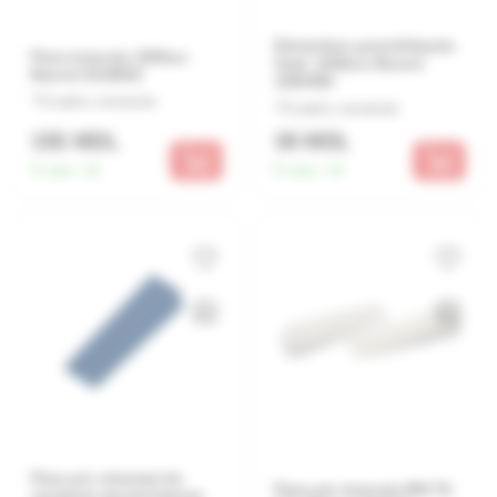
Distantiere gresie/faianta
Pana teracota 100buc
3mm -200buc Beorol
Beorol 0130002
1050406
Lasă o recenzie
Lasă o recenzie
155 MDL
38 MDL
În stoc:
16
În stoc:
19
Pene p/u sistemul de
Pana p/u teracota MN 76-
nivelarea gresiei,faianta