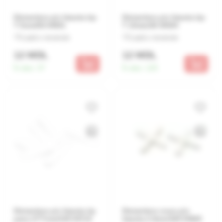
Distantiere p/u faianta tip-
Distantiere p/u faianta tip-
T 5mm/50 04591
T 10mm/30 04594
Lasă o recenzie
Lasă o recenzie
12 MDL
12 MDL
În stoc:
37
În stoc:
125
Distantiere p/u faianta tip
Distantiere cruce p/u
pana 37*7mm/100 04710
faianta 2.5mm/100 04620