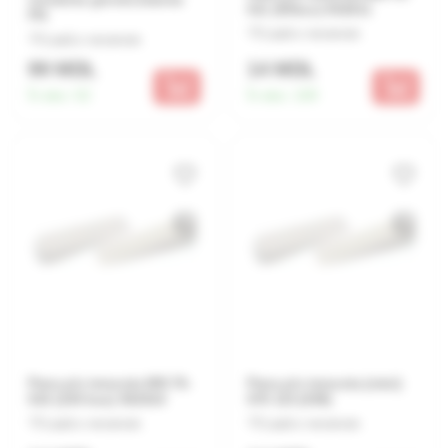
011 (50buc) 932011
PN
Lasă o recenzie
Lasă o recenzie
99 MDL
14 MDL
În stoc:
52
În stoc:
100
Pana p/u teracota MN 76-
Pana p/u teracota (mici)
010 (100 buc) 932010
070 115 (039)
Lasă o recenzie
Lasă o recenzie