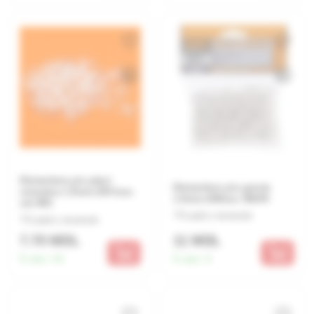
Distantiere p/u placi
Distantiere p/u gresie
ceramice 1.5mm 200 buc-
1.5mm 200buc 36045
set 893
Lasă o recenzie
Lasă o recenzie
7.70 MDL
11 MDL
În stoc:
54
În stoc:
6