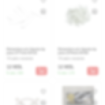
Distantiere p/u faianta tip
Distantiere p/u faianta tip
pana 37*7mm 04710
pana 23*4mm 04700
Lasă o recenzie
Lasă o recenzie
12 MDL
12 MDL
În stoc:
200
În stoc:
175