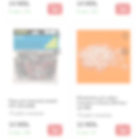
14 MDL
14 MDL
În stoc:
124
În stoc:
221
Distantiere p/u placi
Pana p/u teracota (mari)
ceramice 2.0mm 200 buc-
070 116 (038)
set 894
Lasă o recenzie
Lasă o recenzie
13 MDL
12 MDL
În stoc:
189
În stoc:
31