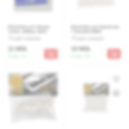
Distantiere p/u faianta
Distantiere p/u faianta tip-
1.0mm -200buc k010
T 8mm/30 04593
Lasă o recenzie
Lasă o recenzie
11 MDL
10 MDL
În stoc:
41
În stoc:
49