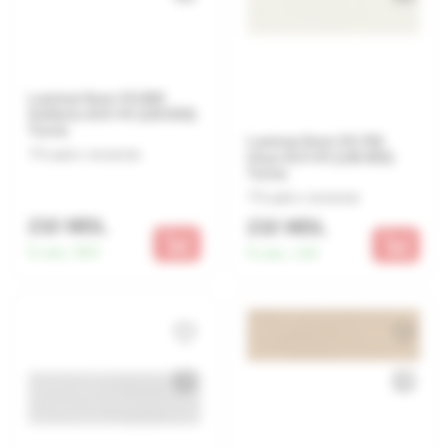
Laminat 8mm VX-806
Gelibolu AC4 4V (120.832)
Turcia
Laminat 8mm VX-782
Lasă o recenzie
Unye AC4 4V (120.832)
Turcia
Lasă o recenzie
210 MDL
210 MDL
În stoc:
853
În stoc:
130