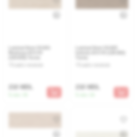
Laminat 8mm VX-841
Laminat 8mm VX-825
Mudanya AC4 4V
Inebolu AC4 4V (120.832)
(120.832) Turcia
Turcia
Lasă o recenzie
Lasă o recenzie
210 MDL
210 MDL
În stoc:
95
În stoc:
66