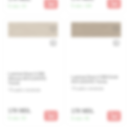
În stoc:
108
În stoc:
33
Laminat 8mm V-336
Laminat 8mm V-28A Gobi
Akasya AC4 (119.97)
AC4 (119.97) Turcia
Turcia
Lasă o recenzie
Lasă o recenzie
179 MDL
179 MDL
În stoc:
92
În stoc:
95