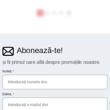
1
2
3
4
Abonează-te!
și fii primul care află despre promoțiile noastre.
NUME
*
EMAIL
*