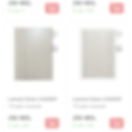
250 MDL
250 MDL
În stoc:
5
În stoc:
345
Laminat 12mm LG16A207
Laminat 12mm LG16A197
Lasă o recenzie
Lasă o recenzie
250 MDL
250 MDL
În stoc:
240
În stoc:
459