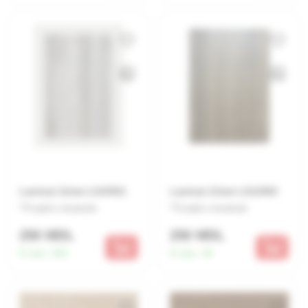
Laminat 12mm LG15011
Laminat 12mm LG12042
Lasă o recenzie
Lasă o recenzie
250 MDL
250 MDL
În stoc:
365
În stoc:
46