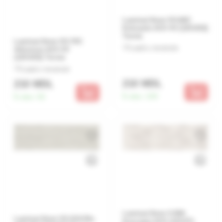
Laminat 8mm VX-68C
Kolorado AC4 4V (120.832)
Turcia
Laminat 8mm VX-70C
Lasă o recenzie
Arkansas AC4 4V
(120.832) Turcia
Lasă o recenzie
210 MDL
210 MDL
În stoc:
159
În stoc:
50
Laminat 8mm V-836
Laminat 8mm VX-22A Rio
Koycegiz AC4 (119.97)