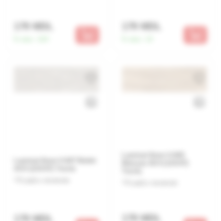
179 MDL
179 MDL
În stoc:
183
În stoc:
19
Laminat 8mm V-645
Laminat 8mm V-647 Belek
Manyas AC4 (119.97)
AC4 (119.97) Turcia
Turcia
Lasă o recenzie
Lasă o recenzie
179 MDL
179 MDL