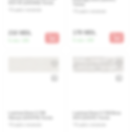
AC4 4V (120.832) Turcia
Turcia
Lasă o recenzie
Lasă o recenzie
179 MDL
210 MDL
În stoc:
288
În stoc:
285
Laminat 8mm V-746
Laminat 8mm V-71B Bora
Alanya (119.970) Turcia
AC4 (119.97) Turcia
Lasă o recenzie
Lasă o recenzie