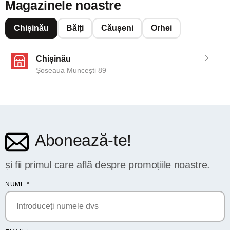
Magazinele noastre
Chișinău
Bălți
Căușeni
Orhei
Chișinău
Șoseaua Muncești 89
Abonează-te!
și fii primul care află despre promoțiile noastre.
NUME
*