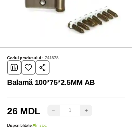
Codul produsului :
741878
Balamă 100*75*2.5MM AB
26 MDL
−
+
Disponibilitate:
În stoc