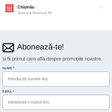
Chișinău
Șoseaua Muncești 89
Abonează-te!
și fii primul care află despre promoțiile noastre.
NUME
*
EMAIL
*