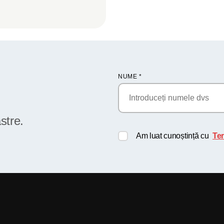
NUME
*
stre.
Am luat cunoștință cu
Ter