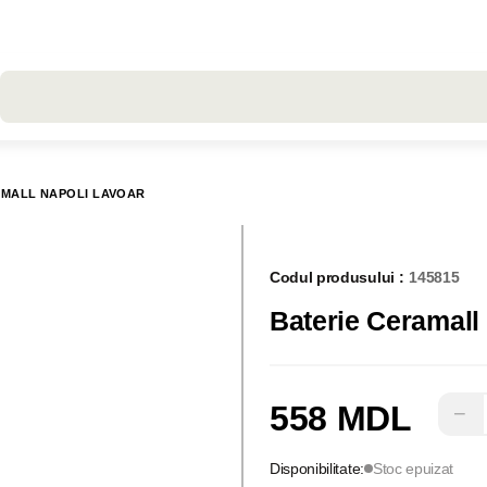
Toate rezultatele căutării [0 de produse]
AMALL NAPOLI LAVOAR
Codul produsului :
145815
Baterie Ceramal
558 MDL
−
Disponibilitate:
Stoc epuizat