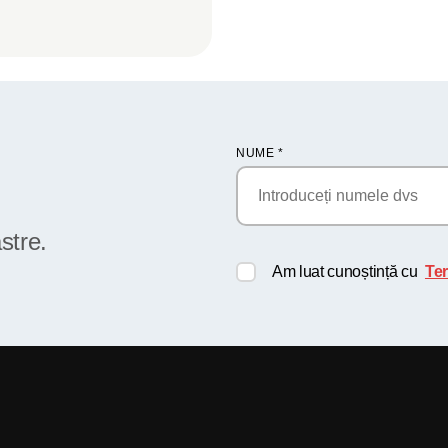
NUME
*
stre.
Am luat cunoștință cu
Ter