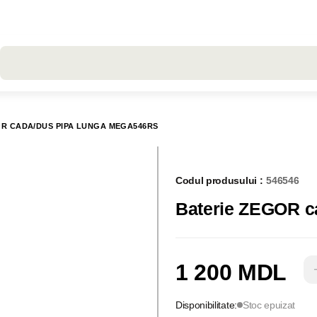
Toate rezultatele căutării [0 de produse]
OR CADA/DUS PIPA LUNGA MEGA546RS
Codul produsului :
546546
1 200 MDL
Disponibilitate:
Stoc epuizat