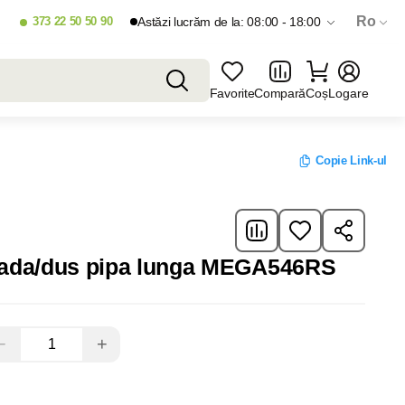
Ro
373 22 50 50 90
Astăzi lucrăm de la: 08:00 - 18:00
Favorite
Compară
Coș
Logare
Copie Link-ul
Baterie ZEGOR cada/dus pipa lunga MEGA546RS
−
+