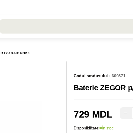
Toate rezultatele căutării [0 de produse]
R P/U BAIE NHK3
Codul produsului :
600371
Baterie ZEGOR p
729 MDL
−
Disponibilitate:
În stoc