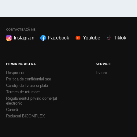
CONTACTEAZĂ-NE
Instagram
Facebook
Youtube
Tiktok
FIRMA NOASTRA
SERVICII
Despre noi
Livrare
Politica de confidențialitate
Condiții de livrare și plată
Termen de returnare
Regulamentul privind comerțul
electronic
Carieră
Reduceri BICOMPLEX