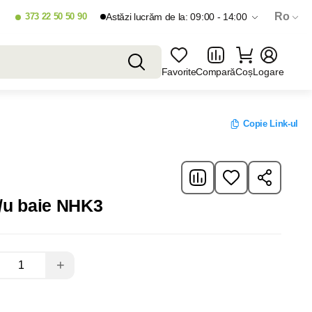
Ro
373 22 50 50 90
Astăzi lucrăm de la: 09:00 - 14:00
Favorite
Compară
Coș
Logare
Copie Link-ul
/u baie NHK3
+