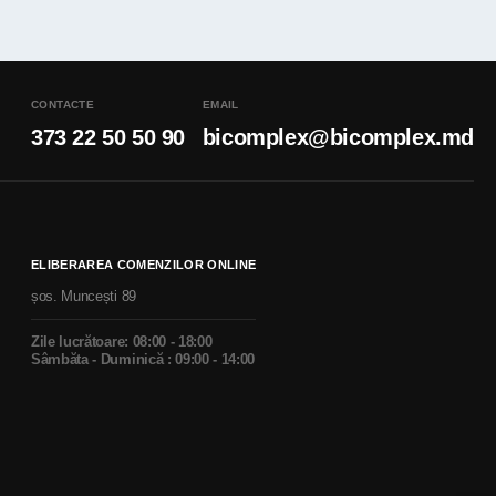
CONTACTE
EMAIL
373 22 50 50 90
bicomplex@bicomplex.md
ELIBERAREA COMENZILOR ONLINE
șos. Muncești 89
Zile lucrătoare: 08:00 - 18:00
Sâmbăta - Duminică : 09:00 - 14:00