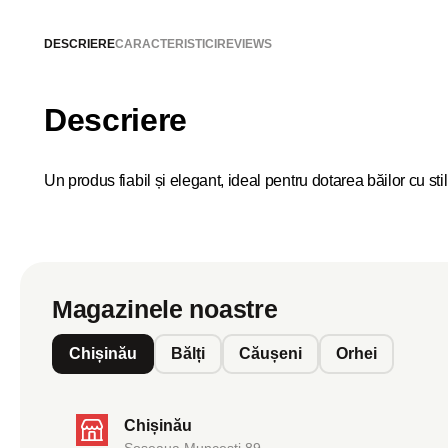
DESCRIERE
CARACTERISTICI
REVIEWS
Descriere
Un produs fiabil și elegant, ideal pentru dotarea băilor cu st
Magazinele noastre
Chișinău
Bălți
Căușeni
Orhei
Chișinău