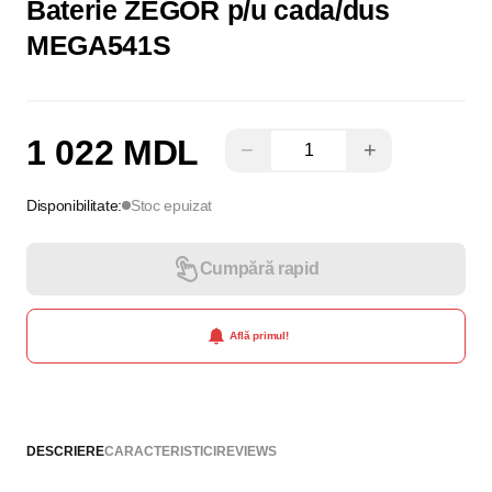
Baterie ZEGOR p/u cada/dus
MEGA541S
1 022 MDL
−
+
Disponibilitate:
Stoc epuizat
Cumpără rapid
Află primul!
DESCRIERE
CARACTERISTICI
REVIEWS