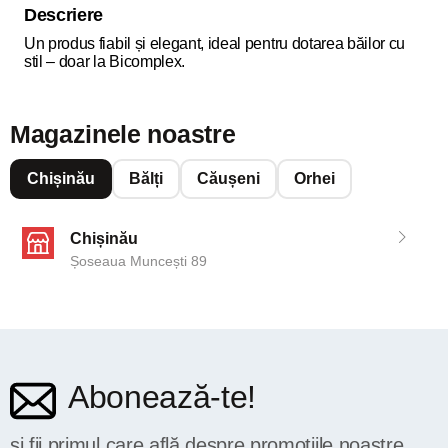
Descriere
Un produs fiabil și elegant, ideal pentru dotarea băilor cu
stil – doar la Bicomplex.
Magazinele noastre
Chișinău
Bălți
Căușeni
Orhei
Chișinău
Șoseaua Muncești 89
Abonează-te!
și fii primul care află despre promoțiile noastre.