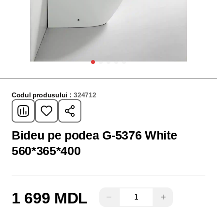
Codul produsului :
324712
Bideu pe podea G-5376 White
560*365*400
1 699 MDL
−
+