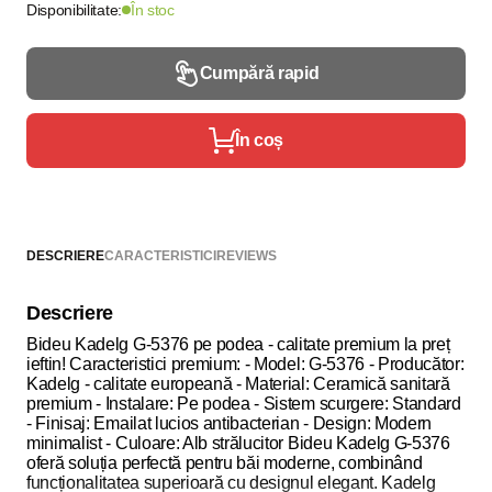
Disponibilitate:
În stoc
Cumpără rapid
În coș
DESCRIERE
CARACTERISTICI
REVIEWS
Descriere
Bideu Kadelg G-5376 pe podea - calitate premium la preț
ieftin! Caracteristici premium: - Model: G-5376 - Producător:
Kadelg - calitate europeană - Material: Ceramică sanitară
premium - Instalare: Pe podea - Sistem scurgere: Standard
- Finisaj: Emailat lucios antibacterian - Design: Modern
minimalist - Culoare: Alb strălucitor Bideu Kadelg G-5376
oferă soluția perfectă pentru băi moderne, combinând
funcționalitatea superioară cu designul elegant. Kadelg