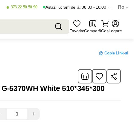
Ro
373 22 50 50 90
Astăzi lucrăm de la: 08:00 - 18:00
Favorite
Compară
Coș
Logare
Copie Link-ul
 G-5370WH White 510*345*300
−
+