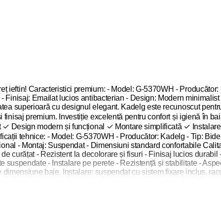
 ieftin! Caracteristici premium: - Model: G-5370WH - Producător: K
- Finisaj: Emailat lucios antibacterian - Design: Modern minimalis
atea superioară cu designul elegant. Kadelg este recunoscut pentru 
 finisaj premium. Investiție excelentă pentru confort și igienă în 
nt ✓ Design modern și funcțional ✓ Montare simplificată ✓ Instalare
ificații tehnice: - Model: G-5370WH - Producător: Kadelg - Tip: Bid
onal - Montaj: Suspendat - Dimensiuni standard confortabile Calitate
de curățat - Rezistent la decolorare și fisuri - Finisaj lucios durabi
rate suspendate - Instalare pe perete - Rezistență și stabilitate - A
ce dimensiune baie. Instalare: suspendat cu sistem fixare inclus, rac
ntaj incluse. Pachetul include: Bideu ceramică Kadelg G-5370WH, s
ă separat. Compatibilitate: sisteme instalare încastrate standard, ba
zive, ștergere regulată, verificare racorduri. Email antibacterian r
 Rezistență fixare perete - Calitate premium garantată Livrare rapi
tuită. Comandați acum bideu Kadelg G-5370WH - calitate superioară 