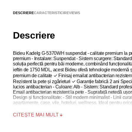
DESCRIERE
CARACTERISTICI
REVIEWS
Descriere
Bideu Kadelg G-5370WH suspendat - calitate premium la preț
premium - Instalare: Suspendat - Sistem scurgere: Standard 
soluția perfectă pentru băi moderne, combinând funcționalit
ieftin de 1750 MDL, acest Bideu oferă tehnologie modernă și
premium de calitate ✓ Finisaj emailat antibacterian reziste
Rezistent la pete și zgârieturi ✓ Garanție fabrică 2 ani Spec
lucios antibacterian - Culoare: Alb - Sistem: Standard profesi
Email antibacterian rezistent la pete - Suprafață netedă ușor 
Design și funcționalitate: - Stil modern minimalist - Linii cu
apartamente, case, vile, hoteluri, wellness. Ideal pentru ori
Instalare profesională recomandată în 1-2 ore. Suporturi mo
instalare detaliate, garanție fabrică 2 ani. Baterie se cumpăr
CITEȘTE MAI MULT
Întreținere: curățare cu detergent blând, evitare produse abra
spațiu - Design modern minimalist - Curățare ușoară access -
Instalare profesională disponibilă. Consultanță tehnică gra