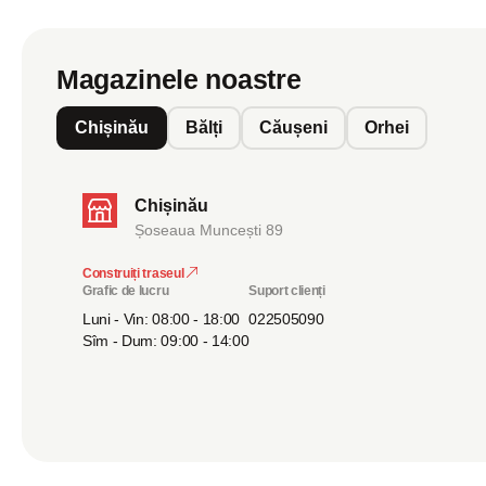
Magazinele noastre
Chișinău
Bălți
Căușeni
Orhei
Chișinău
Șoseaua Muncești 89
Construiți traseul
Grafic de lucru
Suport clienți
Luni - Vin: 08:00 - 18:00
022505090
Sîm - Dum: 09:00 - 14:00