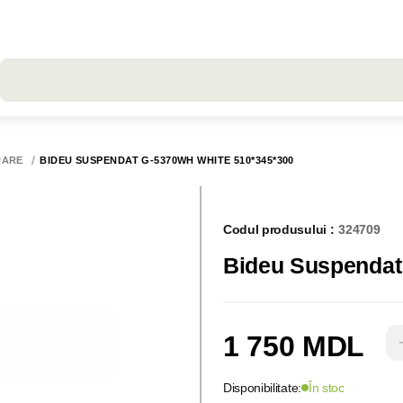
Toate rezultatele căutării [0 de produse]
UARE
BIDEU SUSPENDAT G-5370WH WHITE 510*345*300
Codul produsului :
324709
Bideu Suspendat
1 750 MDL
Disponibilitate:
În stoc