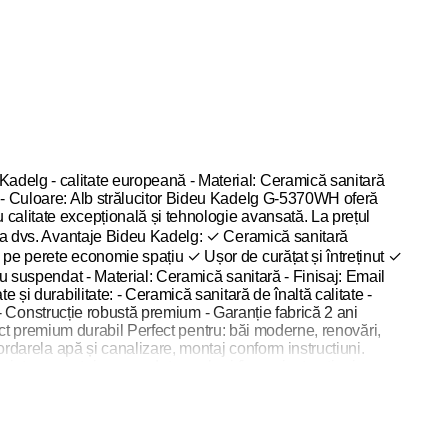
adelg - calitate europeană - Material: Ceramică sanitară
t - Culoare: Alb strălucitor Bideu Kadelg G-5370WH oferă
calitate excepțională și tehnologie avansată. La prețul
baia dvs. Avantaje Bideu Kadelg: ✓ Ceramică sanitară
 pe perete economie spațiu ✓ Ușor de curățat și întreținut ✓
eu suspendat - Material: Ceramică sanitară - Finisaj: Email
 și durabilitate: - Ceramică sanitară de înaltă calitate -
l - Construcție robustă premium - Garanție fabrică 2 ani
spect premium durabil Perfect pentru: băi moderne, renovări,
ordarela apă și canalizare, montaj conform instructiuni.
istem montaj suspendat, șuruburi fixare, instructiuni
terie 1 orificiu central. Dimensiuni universale compatibile.
ezistent la pete. Avantaje suspendat: - Instalare economie
dă și sigură în toată Moldova. Garanție fabrică Kadelg 2 ani.
și design elegant la preț ieftin de 1750 MDL!