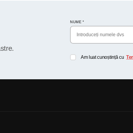
NUME
*
stre.
Am luat cunoștință cu
Ter