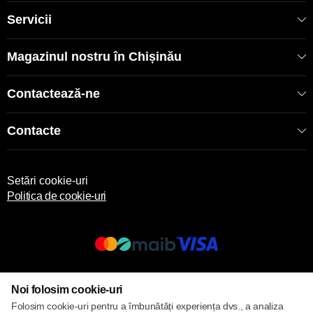
nopții - Siguranță maximă - protecții multiple - Durabilitate
10-12 ani Livrare rapidă în toată Moldova. Consultanță
Servicii
gratuită dimensionare și instalare. Garanție fabrică Ariston
5 ani rezervor. Comandați acum boilerul Ariston 50L -
calitate dovedită la preț ieftin de 4800 MDL!
Magazinul nostru în Chișinău
Contactează-ne
Contacte
Setări cookie-uri
Politica de cookie-uri
© 2013 – 2026 ECOM
Noi folosim cookie-uri
Folosim cookie-uri pentru a îmbunătăți experiența dvs., a analiza