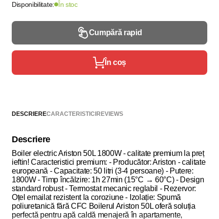
Disponibilitate:
În stoc
Cumpără rapid
În coș
DESCRIERE
CARACTERISTICI
REVIEWS
Descriere
Boiler electric Ariston 50L 1800W - calitate premium la preț
ieftin! Caracteristici premium: - Producător: Ariston - calitate
europeană - Capacitate: 50 litri (3-4 persoane) - Putere:
1800W - Timp încălzire: 1h 27min (15°C → 60°C) - Design
standard robust - Termostat mecanic reglabil - Rezervor:
Oțel emailat rezistent la coroziune - Izolație: Spumă
poliuretanică fără CFC Boilerul Ariston 50L oferă soluția
perfectă pentru apă caldă menajeră în apartamente,