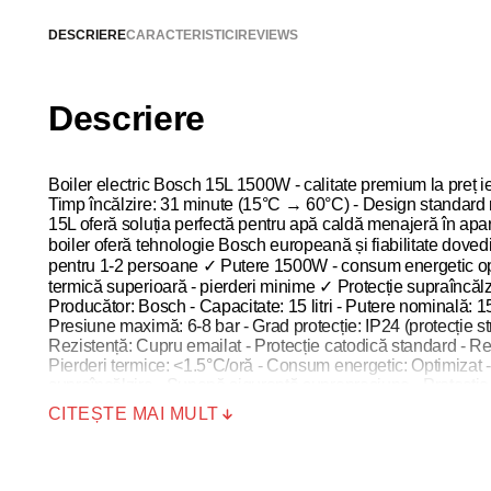
DESCRIERE
CARACTERISTICI
REVIEWS
Descriere
Boiler electric Bosch 15L 1500W - calitate premium la preț ie
Timp încălzire: 31 minute (15°C → 60°C) - Design standard ro
15L oferă soluția perfectă pentru apă caldă menajeră în ap
boiler oferă tehnologie Bosch europeană și fiabilitate dovedit
pentru 1-2 persoane ✓ Putere 1500W - consum energetic opt
termică superioară - pierderi minime ✓ Protecție supraîncăl
Producător: Bosch - Capacitate: 15 litri - Putere nominală:
Presiune maximă: 6-8 bar - Grad protecție: IP24 (protecție st
Rezistență: Cupru emailat - Protecție catodică standard - Rez
Pierderi termice: <1.5°C/oră - Consum energetic: Optimizat -
supraîncălzire - Supapă siguranță suprapresiune - Protecție 
pentru: case, vile, apartamente. Capacitate 15L ideală pent
CITEȘTE MAI MULT
120L - Familie 2 persoane: 40-60L/zi - Familie 3-4 persoane
Montaj: Vertical pe perete sau pe picior - Dimensiuni standa
recomandată: 2-3 ore Montaj și întreținere: - Instalare: Profe
ieșire - Întreținere: Verificare anuală - Întreținere minimă n