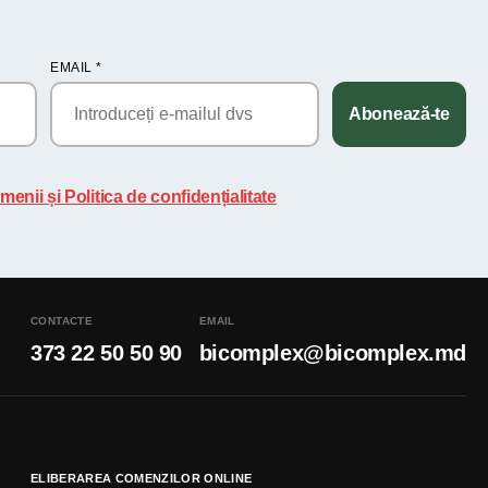
EMAIL
*
Abonează-te
menii și Politica de confidențialitate
CONTACTE
EMAIL
373 22 50 50 90
bicomplex@bicomplex.md
ELIBERAREA COMENZILOR ONLINE