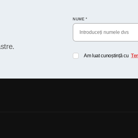
NUME
*
stre.
Am luat cunoștință cu
Ter