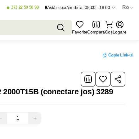
Ro
373 22 50 50 90
Astăzi lucrăm de la: 08:00 - 18:00
Favorite
Compară
Coș
Logare
Copie Link-ul
Boiler BOSCH TR 2000T15B (conectare jos) 3289
−
+