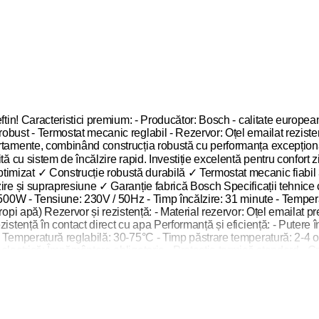
ftin! Caracteristici premium: - Producător: Bosch - calitate european
bust - Termostat mecanic reglabil - Rezervor: Oțel emailat rezistent
artamente, combinând construcția robustă cu performanța excepționa
ă cu sistem de încălzire rapid. Investiție excelentă pentru confort 
imizat ✓ Construcție robustă durabilă ✓ Termostat mecanic fiabil 
zire și suprapresiune ✓ Garanție fabrică Bosch Specificații tehnic
 1500W - Tensiune: 230V / 50Hz - Timp încălzire: 31 minute - Temper
ropi apă) Rezervor și rezistență: - Material rezervor: Oțel emailat p
istență în contact direct cu apa Performanță și eficiență: - Putere î
 Temperatură reglabilă: 30-75°C - Timp păstrare temperatură: 2-4 or
electrică: Împământare obligatorie - Protecție termică standard - Gr
ru 1-2 persoane. Construcție robustă pentru durabilitate maximă. C
: 80-100L/zi - Familie 5+ persoane: 120-150L/zi - Recomandare: Boi
rd: Ø45-50cm × H65cm - Greutate goală: 17kg - Greutate plină: 32kg
sionist electrician autorizat - Fixare: Șuruburi și dibluri M10 (pere
ecesară - Golire pentru iarnă: Recomandat dacă nefolosit Avantaje bo