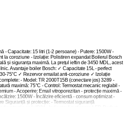
ă - Capacitate: 15 litri (1-2 persoane) - Putere: 1500W -
 la coroziune - Izolație: Polistiren expandat Boilerul Bosch
lă și siguranța maximă. La prețul ieftin de 3450 MDL, acest
zilnic. Avantaje boiler Bosch: ✓ Capacitate 15L - perfect
30-75°C ✓ Rezervor emailat anti-coroziune ✓ Izolație
e complete: - Model: TR 2000T15B (conectare jos) 3289 -
atură maximă: 75°C - Control: Termostat mecanic reglabil -
remium - Acoperire: Email vitroporezitan - protecție maximă -
ncălzire: 1500W - Încălzire eficientă - consum optimizat -
e Siguranță și protecție: - Termostat siguranță
ad protecție apă: IP24 - Indicator funcționare LED Perfect
onsum apă caldă zilnic: - 1 persoană: duș 30-40L, baie 100-
ler 10-15L pentru 1-2 pers Instalare și dimensiuni: -
 - Racorduri: 1/2" sau 3/4" standard - Instalare profesională
te beton/cărămidă) - Racordare: Apă rece intrare, apă caldă
iler electric vs instant: - Apă caldă constantă - nu depinde