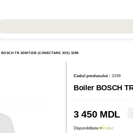
Toate rezultatele căutării [0 de produse]
 BOSCH TR 2000T15B (CONECTARE JOS) 3289
Codul produsului :
3289
3 450 MDL
Disponibilitate:
În stoc