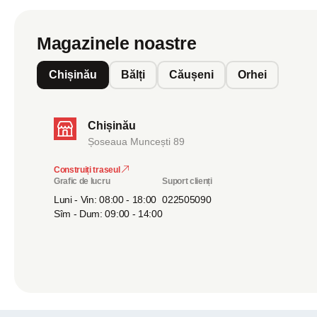
de debit - Temperatură stabilă - fără variații - Presiune bună 
10-12 ani Livrare rapidă în toată Moldova. Consultanță gratu
ieftin de 3450 MDL!
Magazinele noastre
Chișinău
Bălți
Căușeni
Orhei
Chișinău
Șoseaua Muncești 89
Construiți traseul
Grafic de lucru
Suport clienți
Luni - Vin: 08:00 - 18:00
022505090
Sîm - Dum: 09:00 - 14:00