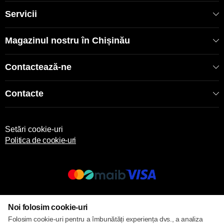
rapidă în toată Moldova. Consultanță gratuită dimensionare
și instalare. Garanție fabrică Stronghold 2-3 ani. Comandați
Servicii
acum boilerul Stronghold 80L - calitate dovedită la preț
ieftin de 4500 MDL!
Magazinul nostru în Chișinău
Contactează-ne
Contacte
Setări cookie-uri
Politica de cookie-uri
© 2013 – 2026 ECOM
Noi folosim cookie-uri
Folosim cookie-uri pentru a îmbunătăți experiența dvs., a analiza