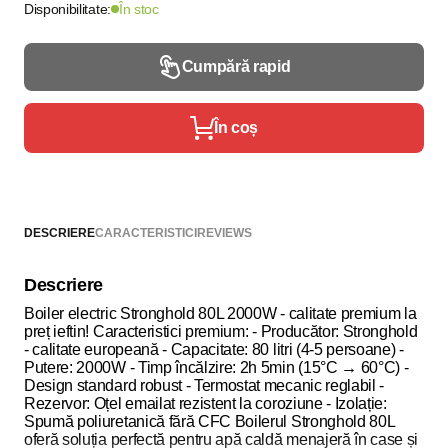
Disponibilitate:
În stoc
Cumpără rapid
În coș
DESCRIERE
CARACTERISTICI
REVIEWS
Descriere
Boiler electric Stronghold 80L 2000W - calitate premium la
preț ieftin! Caracteristici premium: - Producător: Stronghold
- calitate europeană - Capacitate: 80 litri (4-5 persoane) -
Putere: 2000W - Timp încălzire: 2h 5min (15°C → 60°C) -
Design standard robust - Termostat mecanic reglabil -
Rezervor: Oțel emailat rezistent la coroziune - Izolație:
Spumă poliuretanică fără CFC Boilerul Stronghold 80L
oferă soluția perfectă pentru apă caldă menajeră în case și