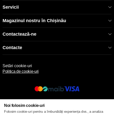
rapidă în toată Moldova. Consultanță gratuită dimensionare
și instalare. Garanție fabrică Nova Tec 2-3 ani. Comandați
Servicii
acum boilerul Nova Tec 50L - calitate dovedită la preț ieftin
de 2699 MDL!
Magazinul nostru în Chișinău
Contactează-ne
Contacte
Setări cookie-uri
Politica de cookie-uri
© 2013 – 2026 ECOM
Noi folosim cookie-uri
Folosim cookie-uri pentru a îmbunătăți experiența dvs., a analiza