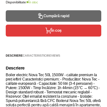
Disponibilitate:
În stoc
Cumpără rapid
În coș
DESCRIERE
CARACTERISTICI
REVIEWS
Descriere
Boiler electric Nova Tec 50L 1500W - calitate premium la
preț ieftin! Caracteristici premium: - Producător: Nova Tec -
calitate europeană - Capacitate: 50 litri (3-4 persoane) -
Putere: 1500W - Timp încălzire: 1h 44min (15°C → 60°C) -
Design standard robust - Termostat mecanic reglabil -
Rezervor: Oțel emailat rezistent la coroziune - Izolație:
Spumă poliuretanică fără CFC Boilerul Nova Tec 50L oferă
soluția perfectă pentru apă caldă menajeră în apartamente,