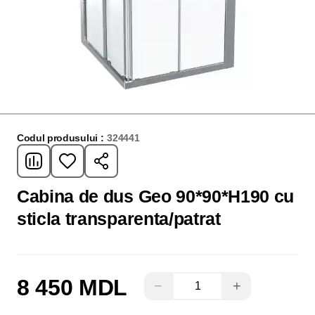
Codul produsului :
324441
Cabina de dus Geo 90*90*H190 cu
sticla transparenta/patrat
8 450 MDL
−
+