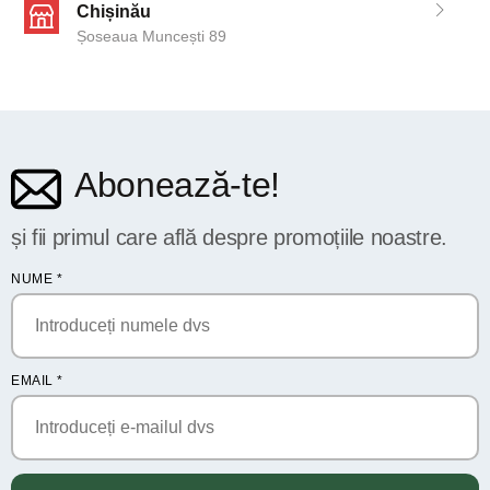
Chișinău
Șoseaua Muncești 89
Abonează-te!
și fii primul care află despre promoțiile noastre.
NUME
*
EMAIL
*