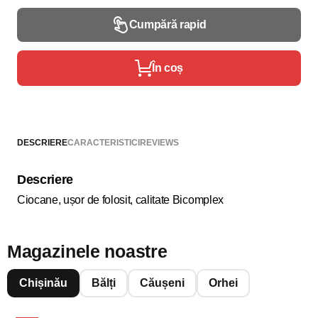
Cumpără rapid
În coș
DESCRIERE
CARACTERISTICI
REVIEWS
Descriere
Ciocane, ușor de folosit, calitate Bicomplex
Magazinele noastre
Chișinău
Bălți
Căușeni
Orhei