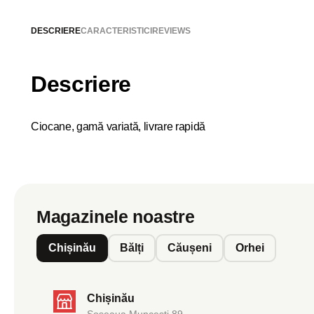
DESCRIERE
CARACTERISTICI
REVIEWS
Descriere
Ciocane, gamă variată, livrare rapidă
Magazinele noastre
Chișinău
Bălți
Căușeni
Orhei
Chișinău