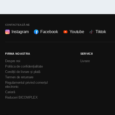
CONTACTEAZĂ-NE
Instagram
Facebook
Youtube
Tiktok
FIRMA NOASTRA
SERVICII
Despre noi
Livrare
Politica de confidențialitate
Condiții de livrare și plată
Termen de returnare
Regulamentul privind comerțul
electronic
Carieră
Reduceri BICOMPLEX