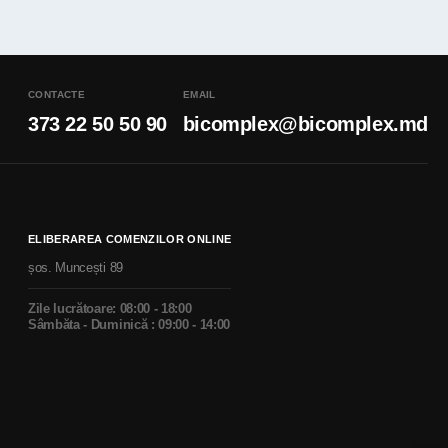
CONTACTE
EMAIL
373 22 50 50 90
bicomplex@bicomplex.md
ELIBERAREA COMENZILOR ONLINE
șos. Muncești 89
Zile lucrătoare: 08:00 - 18:00
Sâmbăta - Duminică : 09:00 - 14:00