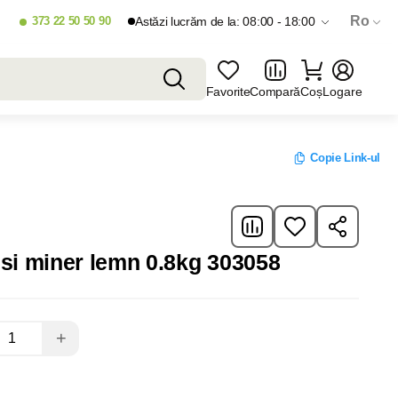
Ro
373 22 50 50 90
Astăzi lucrăm de la: 08:00 - 18:00
Favorite
Compară
Coș
Logare
Copie Link-ul
usi miner lemn 0.8kg 303058
+