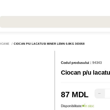
Toate rezultatele căutării [0 de produse]
OCANE
CIOCAN P/U LACATUSI MINER LEMN 0.8KG 303058
Codul produsului :
94343
Ciocan p/u lacat
87 MDL
−
Disponibilitate:
În stoc