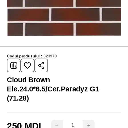
Codul produsului :
323970
Cloud Brown
Ele.24.0*6.5/Cer.Paradyz G1
(71.28)
250 MDL
−
+