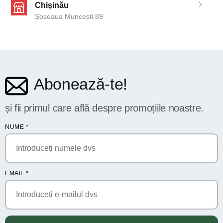
Chișinău
Șoseaua Muncești 89
Abonează-te!
și fii primul care află despre promoțiile noastre.
NUME
*
EMAIL
*