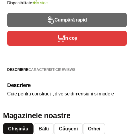
Disponibilitate:
În stoc
Cumpără rapid
În coș
DESCRIERE
CARACTERISTICI
REVIEWS
Descriere
Cuie pentru construcții, diverse dimensiuni și modele
Magazinele noastre
Chișinău
Bălți
Căușeni
Orhei