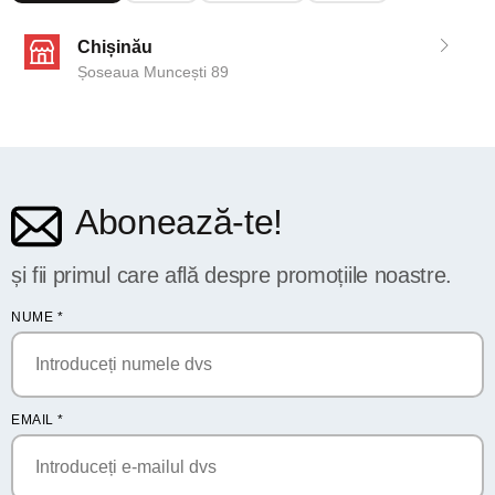
Chișinău
Șoseaua Muncești 89
Abonează-te!
și fii primul care află despre promoțiile noastre.
NUME
*
EMAIL
*