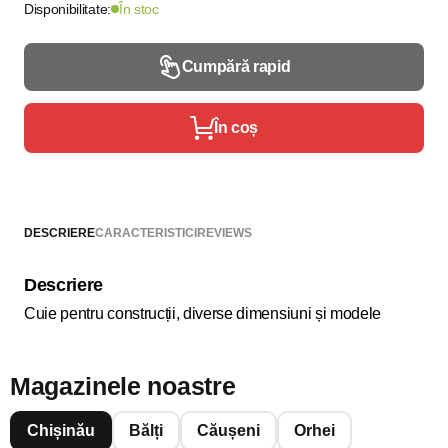
Disponibilitate:
În stoc
Cumpără rapid
În coș
DESCRIERE
CARACTERISTICI
REVIEWS
Descriere
Cuie pentru construcții, diverse dimensiuni și modele
Magazinele noastre
Chișinău
Bălți
Căușeni
Orhei