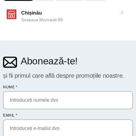
Chișinău
Șoseaua Muncești 89
Abonează-te!
și fii primul care află despre promoțiile noastre.
NUME
*
EMAIL
*