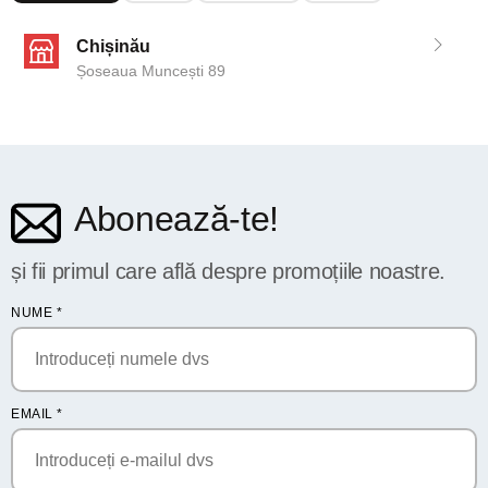
Chișinău
Șoseaua Muncești 89
Abonează-te!
și fii primul care află despre promoțiile noastre.
NUME
*
EMAIL
*