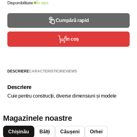
Disponibilitate:
În stoc
Cumpără rapid
În coș
DESCRIERE
CARACTERISTICI
REVIEWS
Descriere
Cuie pentru construcții, diverse dimensiuni și modele
Magazinele noastre
Chișinău
Bălți
Căușeni
Orhei