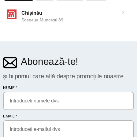
Chișinău
Șoseaua Muncești 89
Abonează-te!
și fii primul care află despre promoțiile noastre.
NUME
*
EMAIL
*