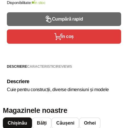
Disponibilitate:
În stoc
Cumpără rapid
În coș
DESCRIERE
CARACTERISTICI
REVIEWS
Descriere
Cuie pentru construcții, diverse dimensiuni și modele
Magazinele noastre
Chișinău
Bălți
Căușeni
Orhei