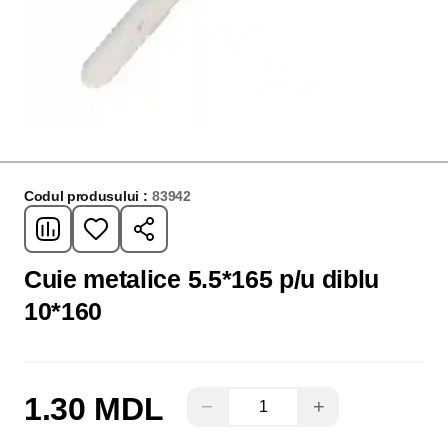
Codul produsului :
83942
Cuie metalice 5.5*165 p/u diblu
10*160
1.30 MDL
−
+