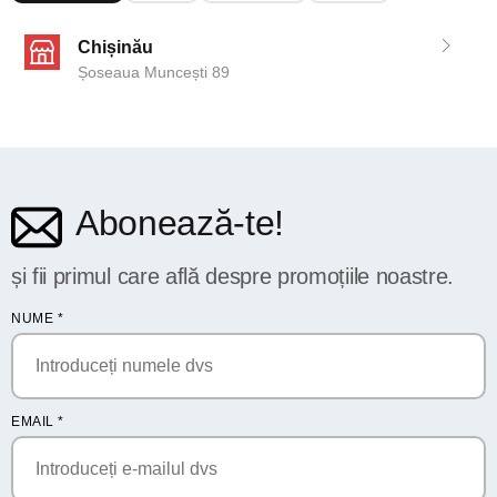
Chișinău
Șoseaua Muncești 89
Abonează-te!
și fii primul care află despre promoțiile noastre.
NUME
*
EMAIL
*