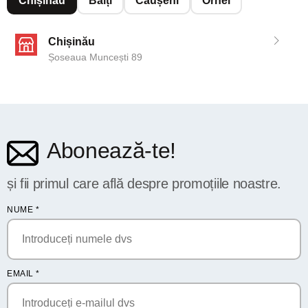
Chișinău
Bălți
Căușeni
Orhei
Chișinău
Șoseaua Muncești 89
Abonează-te!
și fii primul care află despre promoțiile noastre.
NUME
*
EMAIL
*