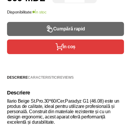
Disponibilitate:
În stoc
Cumpără rapid
În coș
DESCRIERE
CARACTERISTICI
REVIEWS
Descriere
Ilario Beige St.Pro.30*60/Cer.Paradyz G1 (46.08) este un
produs de calitate, ideal pentru utilizare profesională și
personală. Construit din materiale rezistente și cu un
design ergonomic, acest aparat oferă performanță
excelentă și durabilitate.