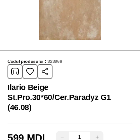
Codul produsului :
323966
Ilario Beige
St.Pro.30*60/Cer.Paradyz G1
(46.08)
599 MDL
−
+