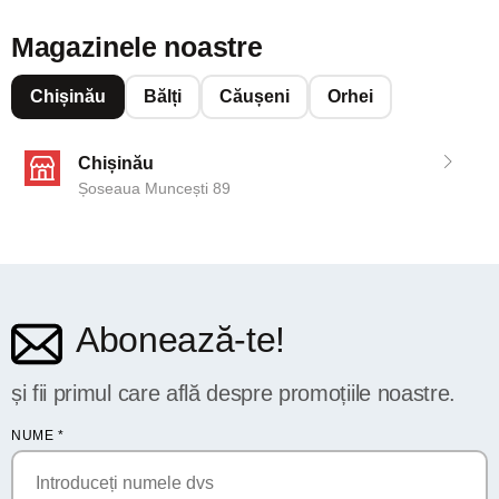
Magazinele noastre
Chișinău
Bălți
Căușeni
Orhei
Chișinău
Șoseaua Muncești 89
Abonează-te!
și fii primul care află despre promoțiile noastre.
NUME
*