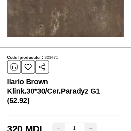
Codul produsului :
321471
Ilario Brown
Klink.30*30/Cer.Paradyz G1
(52.92)
320 MDL
−
+