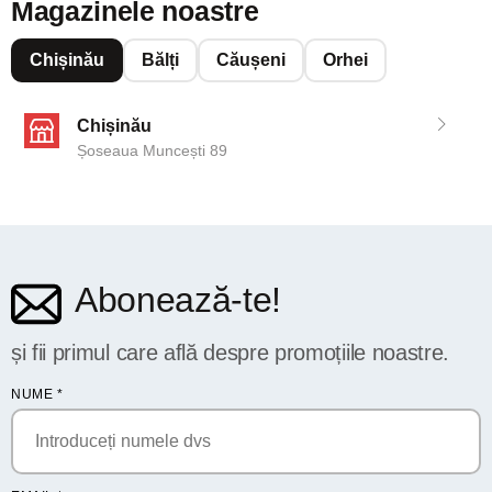
Magazinele noastre
Chișinău
Bălți
Căușeni
Orhei
Chișinău
Șoseaua Muncești 89
Abonează-te!
și fii primul care află despre promoțiile noastre.
NUME
*