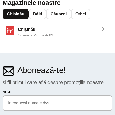
Magazinele noastre
Chișinău
Bălți
Căușeni
Orhei
Chișinău
Șoseaua Muncești 89
Abonează-te!
și fii primul care află despre promoțiile noastre.
NUME
*