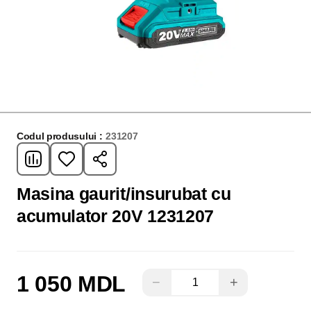
Codul produsului :
231207
Masina gaurit/insurubat cu
acumulator 20V 1231207
1 050 MDL
−
+