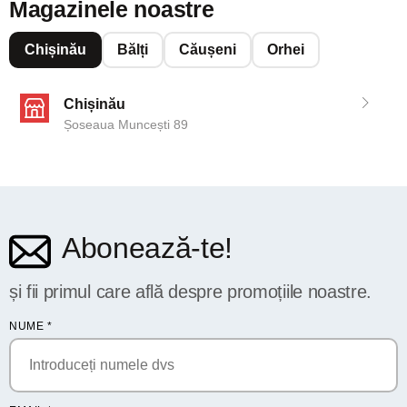
Magazinele noastre
Chișinău
Bălți
Căușeni
Orhei
Chișinău
Șoseaua Muncești 89
Abonează-te!
și fii primul care află despre promoțiile noastre.
NUME
*