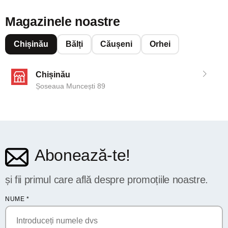
Magazinele noastre
Chișinău
Bălți
Căușeni
Orhei
Chișinău
Șoseaua Muncești 89
Abonează-te!
și fii primul care află despre promoțiile noastre.
NUME
*